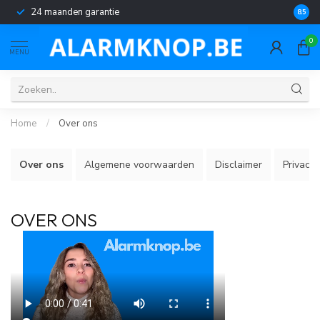
24 maanden garantie
Géén 
8.5
0
MENU
Home
/
Over ons
Over ons
Algemene voorwaarden
Disclaimer
Privacy 
OVER ONS