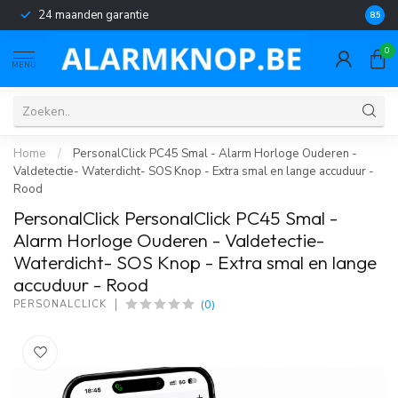
24 maanden garantie
Géén 
8.5
0
MENU
Home
/
PersonalClick PC45 Smal - Alarm Horloge Ouderen -
Valdetectie- Waterdicht- SOS Knop - Extra smal en lange accuduur -
Rood
PersonalClick PersonalClick PC45 Smal -
Alarm Horloge Ouderen - Valdetectie-
Waterdicht- SOS Knop - Extra smal en lange
accuduur - Rood
(0)
PERSONALCLICK